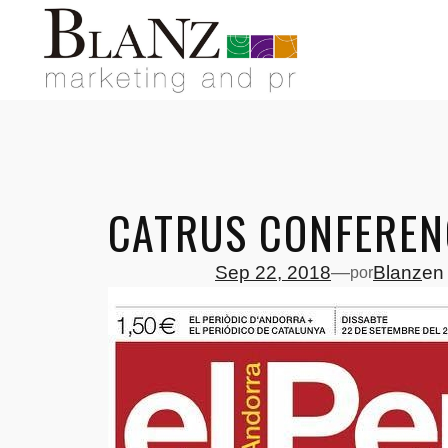
Saltar
al
contenido
CATRUS CONFERENC
Sep 22, 2018
—
Blanz
e
por