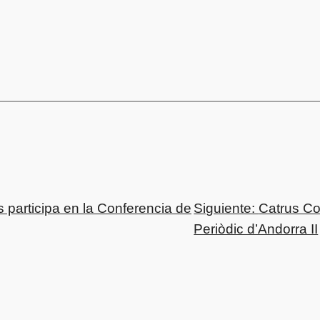
s participa en la Conferencia de
Siguiente:
Catrus Co
Periòdic d’Andorra II