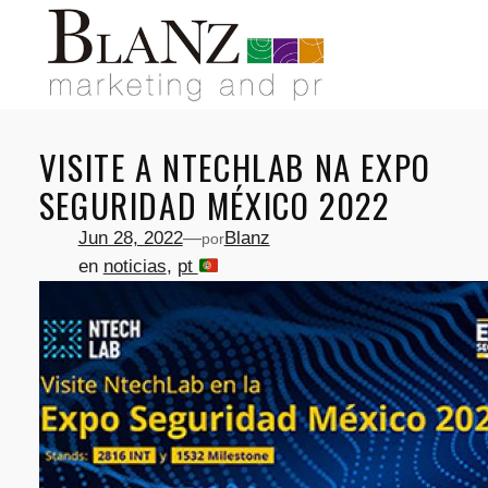
Saltar
al
contenido
VISITE A NTECHLAB NA EXPO
SEGURIDAD MÉXICO 2022
Jun 28, 2022
—
Blanz
por
en
noticias
, 
pt