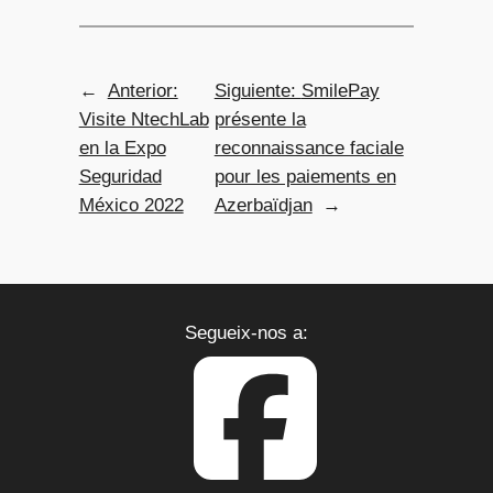
←
Anterior:
Siguiente:
SmilePay
Visite NtechLab
présente la
en la Expo
reconnaissance faciale
Seguridad
pour les paiements en
México 2022
Azerbaïdjan
→
NOTICIAS
Segueix-nos a: